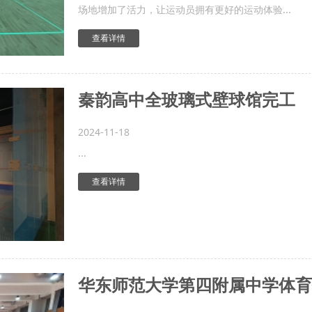
场地增加了活力，让运动员拥有更好的运动体验...
查看详情
秦韵高中全玻璃式壁球馆完工
2024-11-18
...
查看详情
华东师范大学第四附属中学体育