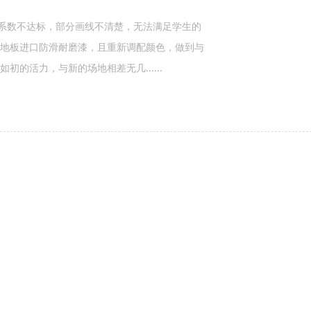
滑系数不达标，部分画线不清楚，无法满足学生的
地板进口防滑耐磨漆，且重新调配颜色，做到与
的活力，与新的场地相差无几......