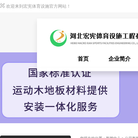
欢迎来到宏宪体育设施官方网站！
首页
企业简介