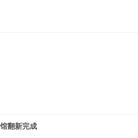
馆翻新完成