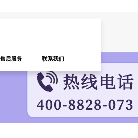
售后服务
联系我们