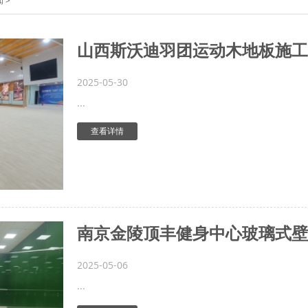
闻
>
山西斯沃迪羽团运动木地板施工
2025-05-30
...
查看详情
南京金陵顶丰健身中心玻璃式壁
2025-05-06
...